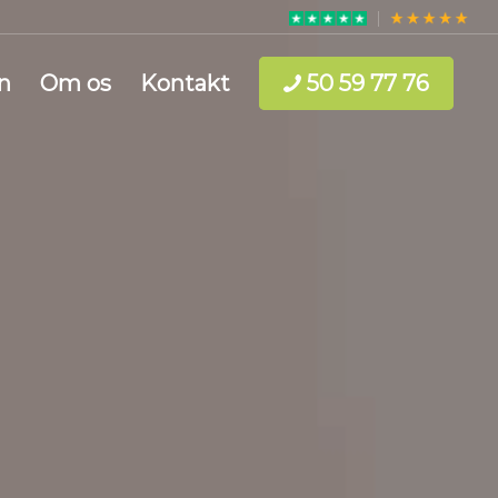
n
Om os
Kontakt
50 59 77 76