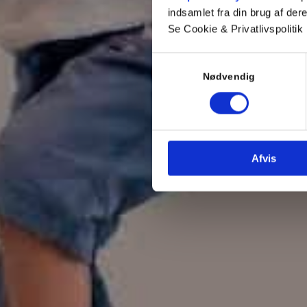
indsamlet fra din brug af dere
Se Cookie & Privatlivspolitik
Vores ståldøre er et god
Samtykkevalg
Nødvendig
Afvis