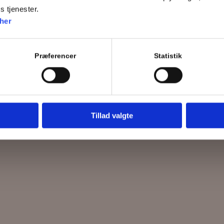
s tjenester.
her
t og prisvenligt alternativ til de tilfælde, hvor bra
Præferencer
Statistik
Kontakt
50 59 77 76
Tillad valgte